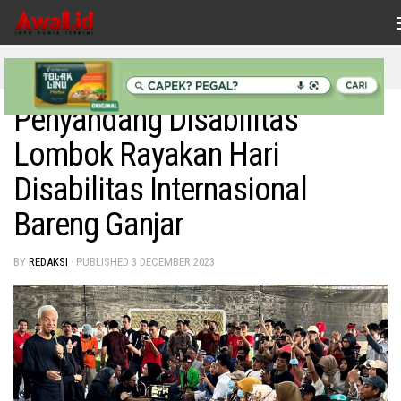
Skip to content
HEADLINE
/
INDONESIAKU
/
NASIONAL
/
POLITIK
Penyandang Disabilitas
Lombok Rayakan Hari
Disabilitas Internasional
Bareng Ganjar
BY
REDAKSI
· PUBLISHED
3 DECEMBER 2023