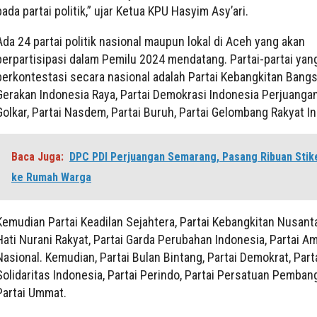
pada partai politik,” ujar Ketua KPU Hasyim Asy’ari.
Ada 24 partai politik nasional maupun lokal di Aceh yang akan
berpartisipasi dalam Pemilu 2024 mendatang. Partai-partai yan
berkontestasi secara nasional adalah Partai Kebangkitan Bangsa
Gerakan Indonesia Raya, Partai Demokrasi Indonesia Perjuangan
Golkar, Partai Nasdem, Partai Buruh, Partai Gelombang Rakyat I
Baca Juga:
DPC PDI Perjuangan Semarang, Pasang Ribuan Stik
ke Rumah Warga
Kemudian Partai Keadilan Sejahtera, Partai Kebangkitan Nusanta
Hati Nurani Rakyat, Partai Garda Perubahan Indonesia, Partai A
Nasional. Kemudian, Partai Bulan Bintang, Partai Demokrat, Part
Solidaritas Indonesia, Partai Perindo, Partai Persatuan Pemban
Partai Ummat.