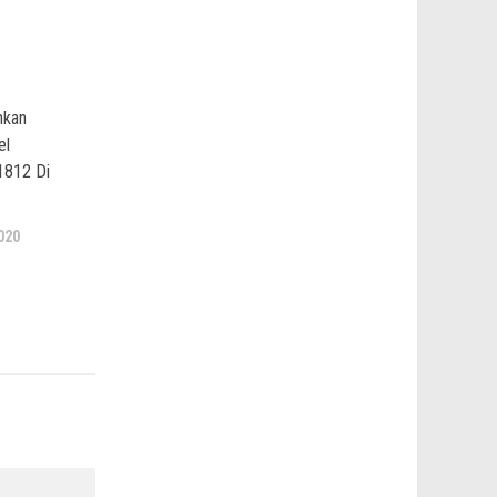
hkan
el
1812 Di
020