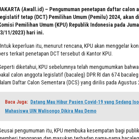
JAKARTA (Awall.id) – Pengumuman penetapan daftar calon 
legislatif tetap (DCT) Pemilihan Umum (Pemilu) 2024, akan d
Komisi Pemilihan Umum (KPU) Republik Indonesia pada Juma
(3/11/2023) hari ini.
Untuk keperluan itu, menurut rencana, KPU akan menggelar kon
pers terkait penetapan DCT tersebut di Kantor KPU.
Seperti diketahui, KPU sebelumnya telah mengumumkan bahwa
bakal calon anggota legislatif (bacaleg) DPR RI dan 674 bacaleg
dalam Daftar Calon Sementara (DCS) yang dirilis pada Agustus 
Baca Juga:
Datang Mau Hibur Pasien Covid-19 yang Sedang Isol
Mahasiswa UIN Walisongo Dikira Mau Demo
Seusai pengumuman itu, KPU membuka kesempatan bagi publik
memberi tanggapan dan masukan terhadap nama-nama bacaleg