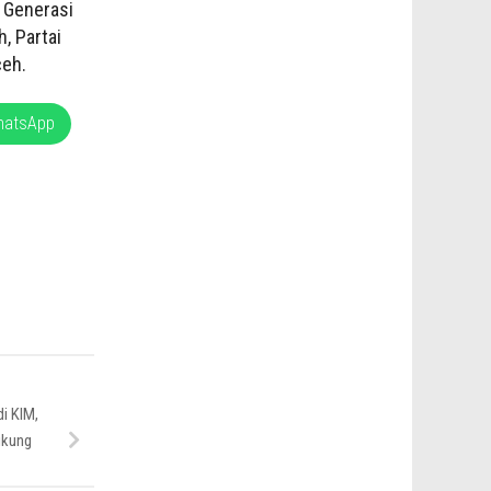
i Generasi
, Partai
ceh.
hatsApp
i KIM,
ukung