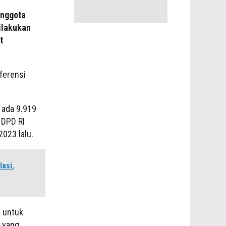
anggota
ilakukan
t
ferensi
 ada 9.919
 DPD RI
2023 lalu.
asi,
 untuk
 yang