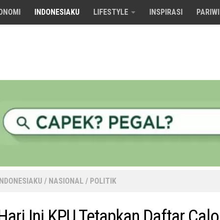
ONOMI
INDONESIAKU
LIFESTYLE
INSPIRASI
PARIW
INDONESIAKU
/
NASIONAL
/
POLITIK
Hari Ini KPU Tetapkan Daftar Cal