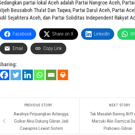
Sedangkan partai lokal Aceh adalah Partai Nangroe Aceh, Parta
Atjeh Beusaboh Tha’at Dan Taqwa, Partai Darul Aceh, Partai Aceh
Adil Sejahtera Aceh, dan Partai Soliditas Independent Rakyat A
Facebook
Share on X
LinkedIn
W
Email
Copy Link
Sharing:
PREVIOUS STORY
NEXT STORY
Awalnya Perjuangkan Airlangga,
Tak Masalah Bareng AHY d
Golkar Akui Dukung Gibran Jadi
Marzuki Alie-Darmizal D
Cawapres Lewat Sistem
Prabowo-Gibran