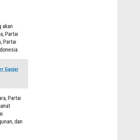
g akan
, Partai
, Partai
ndonesia.
er Ganjar
ra, Partai
manat
ai
gunan, dan