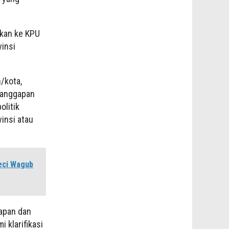
kan ke KPU
vinsi
/kota,
tanggapan
olitik
insi atau
eci Wagub
apan dan
 klarifikasi