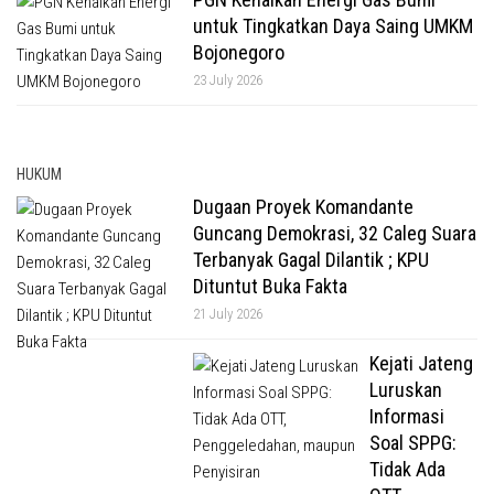
untuk Tingkatkan Daya Saing UMKM
Bojonegoro
23 July 2026
HUKUM
Dugaan Proyek Komandante
Guncang Demokrasi, 32 Caleg Suara
Terbanyak Gagal Dilantik ; KPU
Dituntut Buka Fakta
21 July 2026
Kejati Jateng
Luruskan
Informasi
Soal SPPG:
Tidak Ada