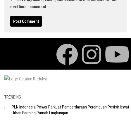
next time I comment.
TRENDING
PLN Indonesia Power Perkuat Pemberdayaan Perempuan Pesisir lewat
Urban Farming Ramah Lingkungan