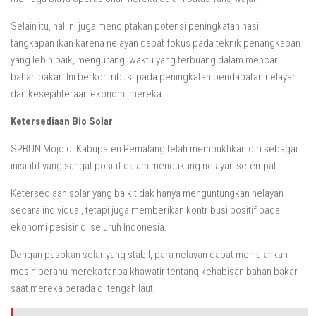
Selain itu, hal ini juga menciptakan potensi peningkatan hasil
tangkapan ikan karena nelayan dapat fokus pada teknik penangkapan
yang lebih baik, mengurangi waktu yang terbuang dalam mencari
bahan bakar. Ini berkontribusi pada peningkatan pendapatan nelayan
dan kesejahteraan ekonomi mereka.
Ketersediaan Bio Solar
SPBUN Mojo di Kabupaten Pemalang telah membuktikan diri sebagai
inisiatif yang sangat positif dalam mendukung nelayan setempat.
Ketersediaan solar yang baik tidak hanya menguntungkan nelayan
secara individual, tetapi juga memberikan kontribusi positif pada
ekonomi pesisir di seluruh Indonesia.
Dengan pasokan solar yang stabil, para nelayan dapat menjalankan
mesin perahu mereka tanpa khawatir tentang kehabisan bahan bakar
saat mereka berada di tengah laut.