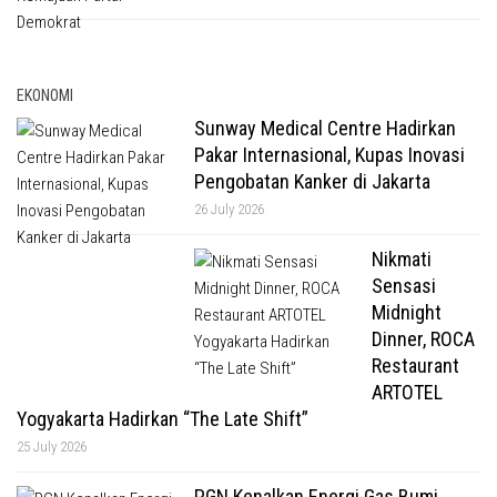
EKONOMI
Sunway Medical Centre Hadirkan
Pakar Internasional, Kupas Inovasi
Pengobatan Kanker di Jakarta
26 July 2026
Nikmati
Sensasi
Midnight
Dinner, ROCA
Restaurant
ARTOTEL
Yogyakarta Hadirkan “The Late Shift”
25 July 2026
PGN Kenalkan Energi Gas Bumi