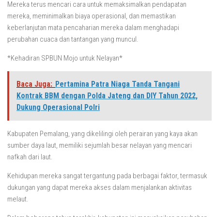
Mereka terus mencari cara untuk memaksimalkan pendapatan
mereka, meminimalkan biaya operasional, dan memastikan
keberlanjutan mata pencaharian mereka dalam menghadapi
perubahan cuaca dan tantangan yang muncul.
*Kehadiran SPBUN Mojo untuk Nelayan*
Baca Juga:
Pertamina Patra Niaga Tanda Tangani
Kontrak BBM dengan Polda Jateng dan DIY Tahun 2022,
Dukung Operasional Polri
Kabupaten Pemalang, yang dikelilingi oleh perairan yang kaya akan
sumber daya laut, memiliki sejumlah besar nelayan yang mencari
nafkah dari laut.
Kehidupan mereka sangat tergantung pada berbagai faktor, termasuk
dukungan yang dapat mereka akses dalam menjalankan aktivitas
melaut.