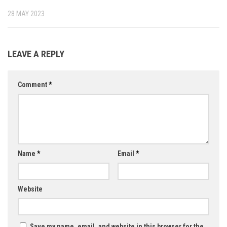
28 MAY 2023
LEAVE A REPLY
Comment
*
Name
*
Email
*
Website
Save my name, email, and website in this browser for the