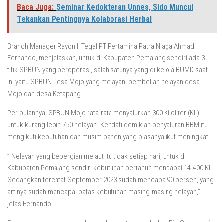
Baca Juga:
Seminar Kedokteran Unnes, Sido Muncul
Tekankan Pentingnya Kolaborasi Herbal
Branch Manager Rayon ll Tegal PT Pertamina Patra Niaga Ahmad
Fernando, menjelaskan, untuk di Kabupaten Pemalang sendiri ada 3
titik SPBUN yang beroperasi, salah satunya yang di kelola BUMD saat
ini yaitu SPBUN Desa Mojo yang melayani pembelian nelayan desa
Mojo dan desa Ketapang.
Per bulannya, SPBUN Mojo rata-rata menyalurkan 300 Kiloliter (KL)
untuk kurang lebih 750 nelayan. Kendati demikian penyaluran BBM itu
mengikuti kebutuhan dan musim panen yang biasanya ikut meningkat.
” Nelayan yang bepergian melaut itu tidak setiap hari, untuk di
Kabupaten Pemalang sendiri kebutuhan pertahun mencapai 14.400 KL.
Sedangkan tercatat September 2023 sudah mencapa 90 persen, yang
artinya sudah mencapai batas kebutuhan masing-masing nelayan,”
jelas Fernando.