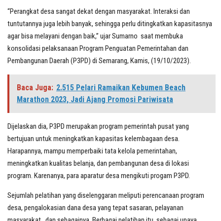
“Perangkat desa sangat dekat dengan masyarakat. Interaksi dan
tuntutannya juga lebih banyak, sehingga perlu ditingkatkan kapasitasnya
agar bisa melayani dengan baik,” ujar Sumarno saat membuka
konsolidasi pelaksanaan Program Penguatan Pemerintahan dan
Pembangunan Daerah (P3PD) di Semarang, Kamis, (19/10/2023).
Baca Juga:
2.515 Pelari Ramaikan Kebumen Beach
Marathon 2023, Jadi Ajang Promosi Pariwisata
Dijelaskan dia, P3PD merupakan program pemerintah pusat yang
bertujuan untuk meningkatkan kapasitas kelembagaan desa.
Harapannya, mampu memperbaiki tata kelola pemerintahan,
meningkatkan kualitas belanja, dan pembangunan desa di lokasi
program. Karenanya, para aparatur desa mengikuti progam P3PD.
Sejumlah pelatihan yang diselenggaran meliputi perencanaan program
desa, pengalokasian dana desa yang tepat sasaran, pelayanan
masyarakat, dan sebagainya. Berbagai pelatihan itu, sebagai upaya