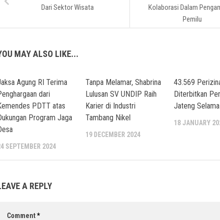
Dari Sektor Wisata
Kolaborasi Dalam Penga
Pemilu
YOU MAY ALSO LIKE...
Jaksa Agung RI Terima
Tanpa Melamar, Shabrina
43.569 Perizin
Penghargaan dari
Lulusan SV UNDIP Raih
Diterbitkan P
Kemendes PDTT atas
Karier di Industri
Jateng Selama
Dukungan Program Jaga
Tambang Nikel
18 JANUARY 20
Desa
19 DECEMBER 2024
24 SEPTEMBER 2024
LEAVE A REPLY
Comment
*