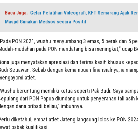
Baca Juga:
Gelar Pelatihan Videografi, KFT Semarang Ajak Re
Masjid Gunakan Medsos secara Positif
“Pada PON 2021, wushu menyumbang 3 emas, 5 perak dan 5 pe
Mudah-mudahan pada PON mendatang bisa meningkat,” ucap B
Bona juga menyatakan apresiasi dan terima kasih khusus kepad
Budi Setiawan. Sebab dengan kemampuan finansialnya, ia mam
mengayomi atlet.
“Wushu beruntung memiliki ketua seperti Pak Budi. Saya sampa
sepulang dari PON Papua diundang untuk penyerahan tali asih 
dengan dana pribadi beliau,” imbuhnya.
Perlu diketahui, empat atlet Jateng langsung lolos ke PON 202
lewat babak kualifikasi.