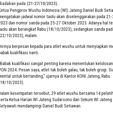
diadakan pada (21-27/10/2023).
Ketua Pengprov Wushu Indonesia (WI) Jateng Daniel Budi Seti
mengatakan jadwal nomor taolu akan diselenggarakan pada 21
2023 dan nomor sanda pada 25-27 Oktober 2023. Adanya hal te
taolu akan berangkat Rabu (18/10/2023), sedangkan sanda pa
(22/10/2023), malam.
Dirinya berpesan kepada para atlet wushu untuk menyiapkan m
babak kualifikasi nanti.
“Babak kualifikasi sangat penting karena menentukan kelolosan 
PON 2024. Pesan saya, atlet tak boleh galau, tak boleh grogi. S
mental untuk bertanding,” ujarnya di Kantor KONI Jateng, Rabu
(18/10/2023).
Dalam kesempatan tersebut, 29 atlet wushu bersama 14 pelatih 
serta Ketua Harian WI Jateng Sudarsono dan Sekum WI Jateng
Setyawati mendampingi Daniel Budi Setiawan.