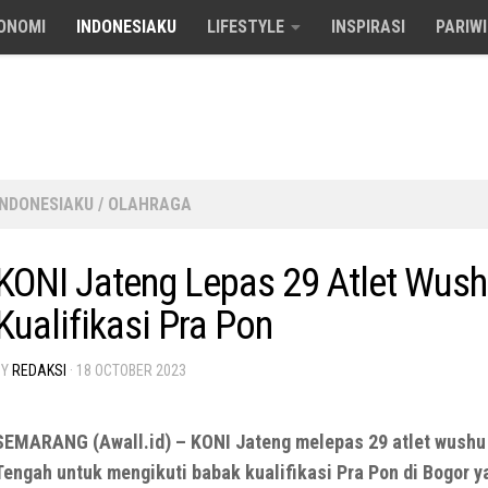
ONOMI
INDONESIAKU
LIFESTYLE
INSPIRASI
PARIW
INDONESIAKU
/
OLAHRAGA
KONI Jateng Lepas 29 Atlet Wushu
Kualifikasi Pra Pon
BY
REDAKSI
·
18 OCTOBER 2023
SEMARANG (Awall.id) – KONI Jateng melepas 29 atlet wushu
Tengah untuk mengikuti babak kualifikasi Pra Pon di Bogor 