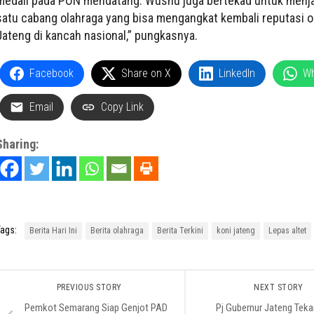
medali pada PON mendatang. Wushu juga bertekad untuk menja
satu cabang olahraga yang bisa mengangkat kembali reputasi o
Jateng di kancah nasional,” pungkasnya.
Facebook
Share on X
LinkedIn
W
Email
Copy Link
Sharing:
ags:
Berita Hari Ini
Berita olahraga
Berita Terkini
koni jateng
Lepas altet
PREVIOUS STORY
NEXT STORY
Pemkot Semarang Siap Genjot PAD
Pj Gubernur Jateng Tek