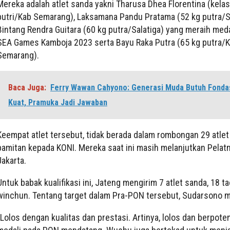
Mereka adalah atlet sanda yakni Tharusa Dhea Florentina (kelas
putri/Kab Semarang), Laksamana Pandu Pratama (52 kg putra/Sa
Bintang Rendra Guitara (60 kg putra/Salatiga) yang meraih med
SEA Games Kamboja 2023 serta Bayu Raka Putra (65 kg putra/K
Semarang).
Baca Juga:
Ferry Wawan Cahyono: Generasi Muda Butuh Fonda
Kuat, Pramuka Jadi Jawaban
Keempat atlet tersebut, tidak berada dalam rombongan 29 atlet
pamitan kepada KONI. Mereka saat ini masih melanjutkan Pelatn
Jakarta.
Untuk babak kualifikasi ini, Jateng mengirim 7 atlet sanda, 18 t
winchun. Tentang target dalam Pra-PON tersebut, Sudarsono 
“Lolos dengan kualitas dan prestasi. Artinya, lolos dan berpote