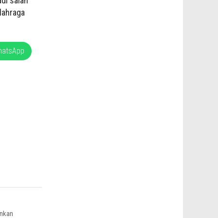
di salah
lahraga
hatsApp
ankan