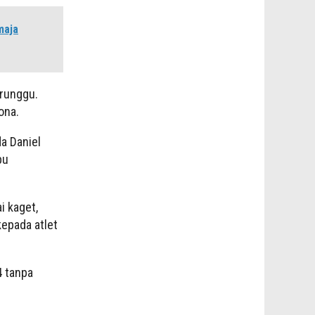
maja
runggu.
ona.
a Daniel
pu
i kaget,
kepada atlet
4 tanpa