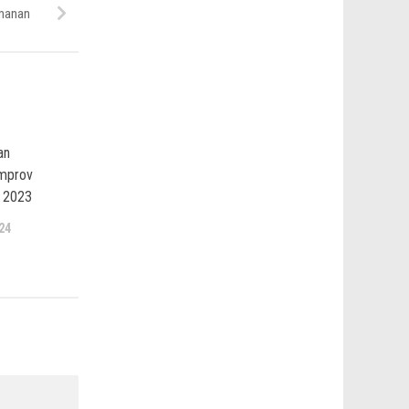
manan
an
emprov
 2023
24