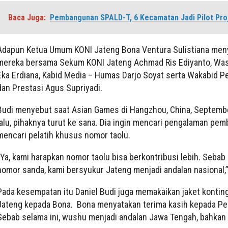
Baca Juga:
Pembangunan SPALD-T, 6 Kecamatan Jadi Pilot Pro
Adapun Ketua Umum KONI Jateng Bona Ventura Sulistiana me
mereka bersama Sekum KONI Jateng Achmad Ris Ediyanto, Wa
Eka Erdiana, Kabid Media – Humas Darjo Soyat serta Wakabid 
dan Prestasi Agus Supriyadi.
Budi menyebut saat Asian Games di Hangzhou, China, Septemb
lalu, pihaknya turut ke sana. Dia ingin mencari pengalaman pem
mencari pelatih khusus nomor taolu.
“Ya, kami harapkan nomor taolu bisa berkontribusi lebih. Sebab
nomor sanda, kami bersyukur Jateng menjadi andalan nasional,”
Pada kesempatan itu Daniel Budi juga memakaikan jaket konti
Jateng kepada Bona. Bona menyatakan terima kasih kepada Pe
Sebab selama ini, wushu menjadi andalan Jawa Tengah, bahkan 