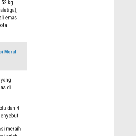
 52 kg
latiga),
ali emas
ota
si Moral
 yang
as di
aolu dan 4
menyebut
nsi meraih