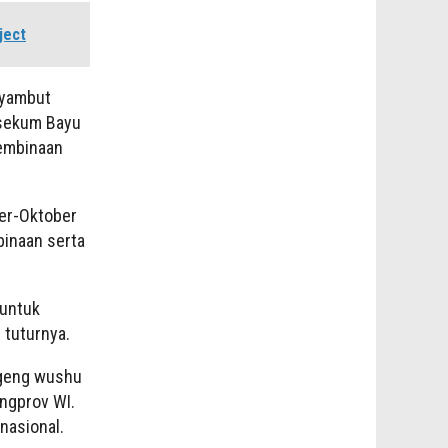
ject
nyambut
sekum Bayu
Pembinaan
er-Oktober
binaan serta
 untuk
 tuturnya.
ngeng wushu
ngprov WI.
nasional.