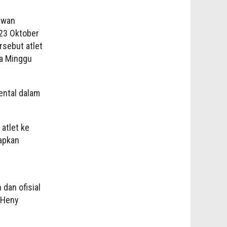
awan
-23 Oktober
rsebut atlet
da Minggu
ental dalam
atlet ke
iapkan
dan ofisial
 Heny