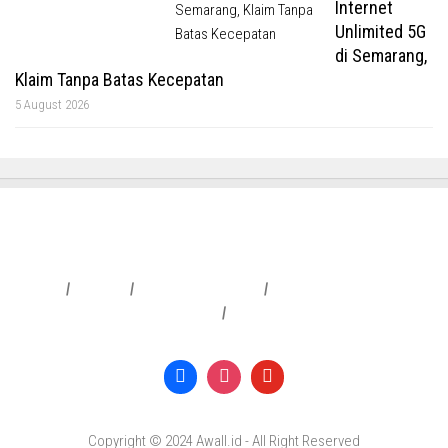
Internet
Unlimited 5G
di Semarang,
Klaim Tanpa Batas Kecepatan
5 August 2026
Redaksi
|
Info Iklan
|
Pedoman Media Siber
|
Penafian & Kebijakan Privasi
|
Copyright © 2024 Awall.id - All Right Reserved