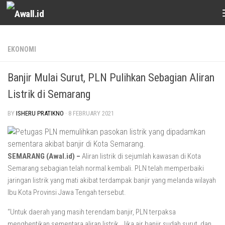
Skip to content
EKONOMI
Banjir Mulai Surut, PLN Pulihkan Sebagian Aliran
Listrik di Semarang
BY
ISHERU PRATIKNO
·
8 FEBRUARY 2021
SEMARANG (Awal.id) –
Aliran listrik di sejumlah kawasan di Kota
Semarang sebagian telah normal kembali. PLN telah memperbaiki
jaringan listrik yang mati akibat terdampak banjir yang melanda wilayah
Ibu Kota Provinsi Jawa Tengah tersebut.
“Untuk daerah yang masih terendam banjir, PLN terpaksa
menghentikan sementara aliran listrik. Jika air banjir sudah surut, dan