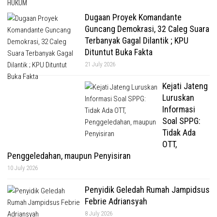
HUKUM
Dugaan Proyek Komandante
Guncang Demokrasi, 32 Caleg Suara
Terbanyak Gagal Dilantik ; KPU
Dituntut Buka Fakta
21 July 2026
Kejati Jateng
Luruskan
Informasi
Soal SPPG:
Tidak Ada
OTT,
Penggeledahan, maupun Penyisiran
10 July 2026
Penyidik Geledah Rumah Jampidsus
Febrie Adriansyah
8 July 2026