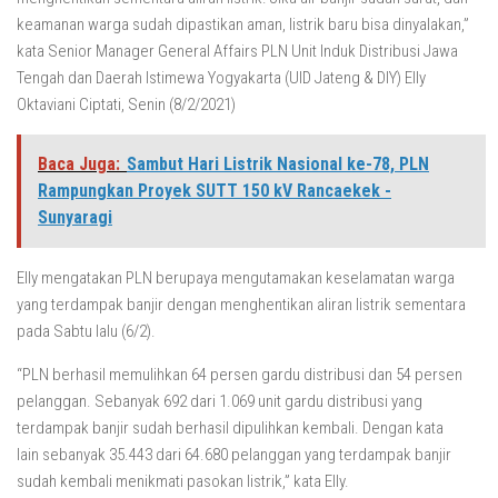
keamanan warga sudah dipastikan aman, listrik baru bisa dinyalakan,”
kata Senior Manager General Affairs PLN Unit Induk Distribusi Jawa
Tengah dan Daerah Istimewa Yogyakarta (UID Jateng & DIY) Elly
Oktaviani Ciptati, Senin (8/2/2021)
Baca Juga:
Sambut Hari Listrik Nasional ke-78, PLN
Rampungkan Proyek SUTT 150 kV Rancaekek -
Sunyaragi
Elly mengatakan PLN berupaya mengutamakan keselamatan warga
yang terdampak banjir dengan menghentikan aliran listrik sementara
pada Sabtu lalu (6/2).
“PLN berhasil memulihkan 64 persen gardu distribusi dan 54 persen
pelanggan. Sebanyak 692 dari 1.069 unit gardu distribusi yang
terdampak banjir sudah berhasil dipulihkan kembali. Dengan kata
lain sebanyak 35.443 dari 64.680 pelanggan yang terdampak banjir
sudah kembali menikmati pasokan listrik,” kata Elly.