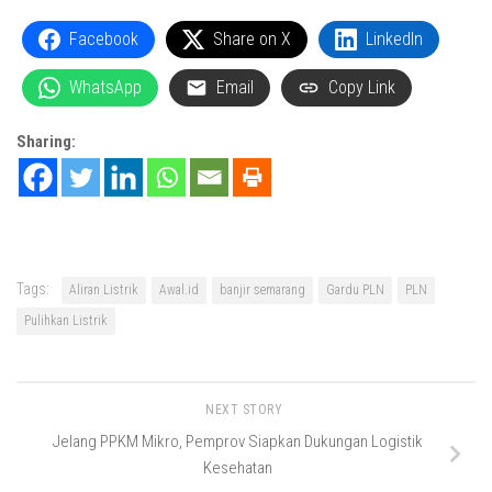
Facebook
Share on X
LinkedIn
WhatsApp
Email
Copy Link
Sharing:
Tags:
Aliran Listrik
Awal.id
banjir semarang
Gardu PLN
PLN
Pulihkan Listrik
NEXT STORY
Jelang PPKM Mikro, Pemprov Siapkan Dukungan Logistik
Kesehatan