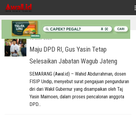
Skip to content
TAGGED:
SELESAI KAN JABATAN
13 MAY 2023
Maju DPD RI, Gus Yasin Tetap
Selesaikan Jabatan Wagub Jateng
SEMARANG (Awal.id) – Wahid Abdurrahman, dosen
FISIP Undip, menyebut surat pengajuan pengunduran
diri dari Wakil Gubernur yang disampaikan oleh Taj
Yasin Maimoen, dalam proses pencalonan anggota
DPD...